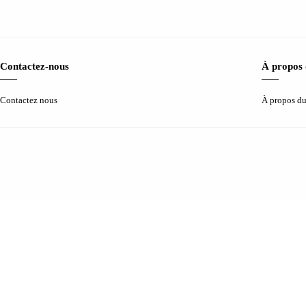
Contactez-nous
À propos 
Contactez nous
À propos du