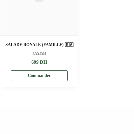
SALADE ROYALE (FAMILLE) 🇲🇦
800
DH
699
DH
Commander