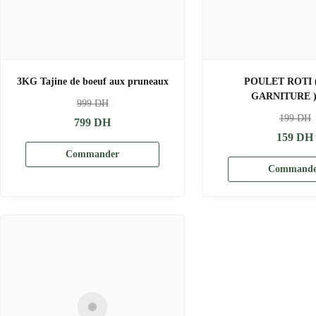
3KG Tajine de boeuf aux pruneaux
POULET ROTI 
GARNITURE )
999
DH
199
DH
799
DH
159
DH
Commander
Commande